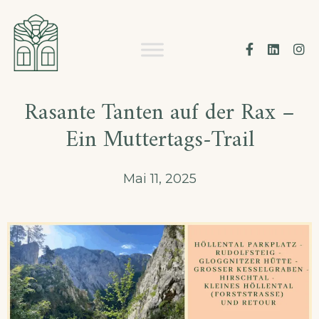
Skip
to
WALDSCHLÖSSL
Facebook
Linke
I
content
Rasante Tanten auf der Rax –
Ein Muttertags-Trail
Mai 11, 2025