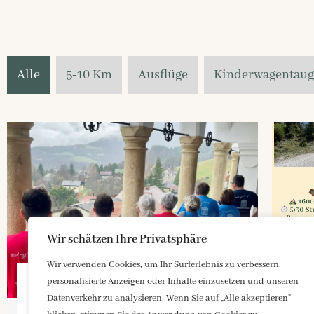
Alle
5-10 Km
Ausflüge
Kinderwagentaug
Wir schätzen Ihre Privatsphäre
Wir verwenden Cookies, um Ihr Surferlebnis zu verbessern,
personalisierte Anzeigen oder Inhalte einzusetzen und unseren
Für jeden etwas dabei –
E
Datenverkehr zu analysieren. Wenn Sie auf „Alle akzeptieren"
kombinierbare
a