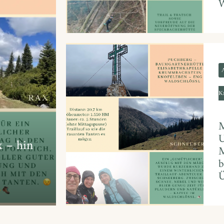
W
K
M
U
x – hin
M
b
Ü