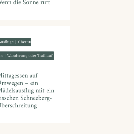
enn die Sonne ruft
Ausflüge
Über 10
m
Wanderung oder Traillauf
ittagessen auf
mwegen – ein
ädelsausflug mit ein
isschen Schneeberg-
berschreitung