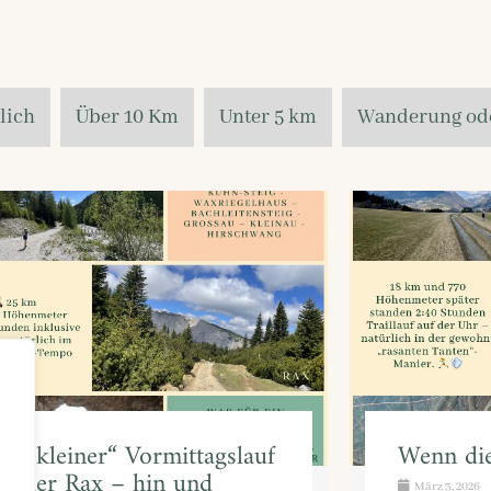
lich
Über 10 Km
Unter 5 km
Wanderung ode
in „kleiner“ Vormittagslauf
Wenn die
uf der Rax – hin und
März 3, 2026