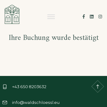
Skip
to
WALDSCHLÖSSL
Facebook
Linke
I
content
Ihre Buchung wurde bestätigt
+43 650 8203632
info@waldschloessl.eu