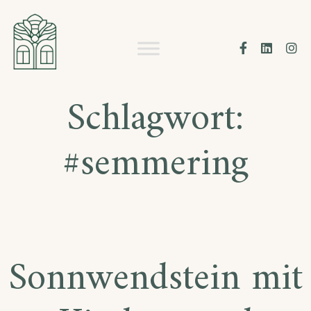
Skip
to
WALDSCHLÖSSL
Facebook
Linke
I
content
Schlagwort:
#semmering
Sonnwendstein mit